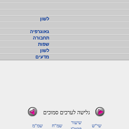
לשון
גאוגרפיה
תחבורה
שפות
לשון
מדעים
גלישה לערכים סמוכים
שיעור
שי"ש
שמ"ח
שמ"מ
פרט"י