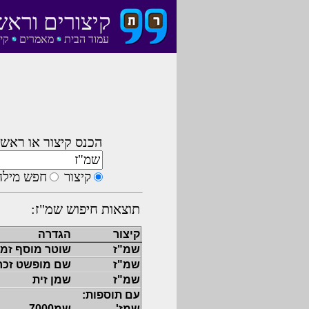
קיצורים וראש
עמוד הבית
מאמרים
קי
הכנס קיצור או ראשי
קיצור
חפש מילה
תוצאות חיפוש שמ"ז:
קיצור
הגדרה
שמ"ז
שוטר מוסף זמנ
שמ"ז
שם מופשט זכר
שמ"ז
שמן זית
עם תוספות:
שמז'
שמ7000