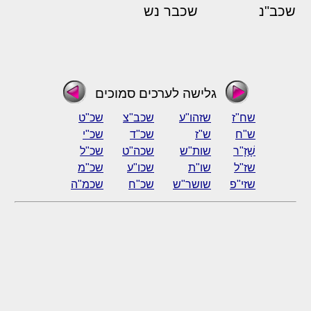
שכב"נ
שכבר נש
גלישה לערכים סמוכים
שח"ז
שזהו"ע
שכב"צ
שכ"ט
ש"ח
ש"ז
שכ"ד
שכ"י
שָׁזָ"ר
שות"ש
שכה"ט
שכ"ל
שז"ל
שו"ת
שכו"ע
שכ"מ
שזי"פ
שושר"ש
שכ"ח
שכמ"ה