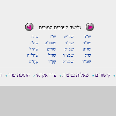
גלישה לערכים סמוכים
ש"ד
שב"ש
ש"ז
ש"ח
שג"ר
שב"ר
שזהו"ע
שח"ז
שג"ע
שב"ק
שזי"פ
שַׁחַ"ל
ש"ג
שבצ"ר
שז"ל
שחל"ח
שב"ת
שבצ"ק
שָׁזָ"ר
שָׁחָ"ם
קישורים
שאלות נפוצות
ערך אקראי
הוספת ערך
חפ