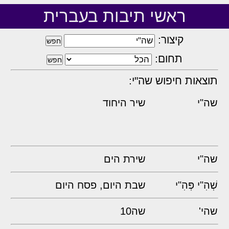
ראשי תיבות בעברית
קיצור:
תחום:
תוצאות חיפוש שה"י:
שה"י
שיר היחוד
שה"י
שירת הים
שְׁהִ"י פְּהִ"י
שבת היום, פסח היום
שהי'
שה10