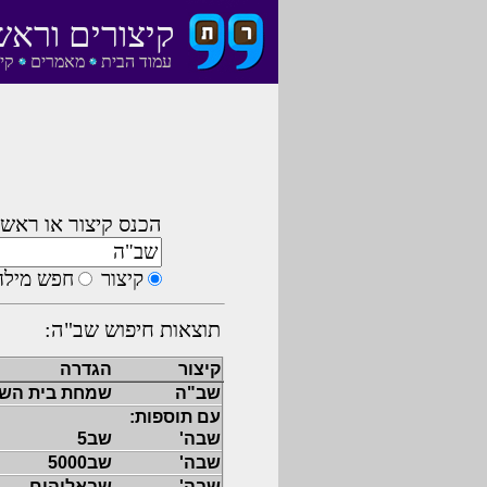
קיצורים וראש
עמוד הבית
מאמרים
קי
הכנס קיצור או ראשי
קיצור
חפש מילה
תוצאות חיפוש שב"ה:
קיצור
הגדרה
שב"ה
שמחת בית הש
עם תוספות:
שבה'
שב5
שבה'
שב5000
שבה'
שבאלוהים