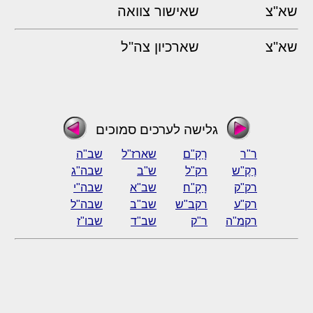
שא"צ
שאישור צוואה
שא"צ
שארכיון צה"ל
גלישה לערכים סמוכים
ר"ר
רָקָ"ם
שארז"ל
שב"ה
רֶקֶ"ש
רק"ל
ש"ב
שבה"ג
רק"ק
רָקָ"ח
שב"א
שבה"י
רק"ע
רקב"ש
שב"ב
שבה"ל
רקמ"ה
ר"ק
שב"ד
שבו"ז