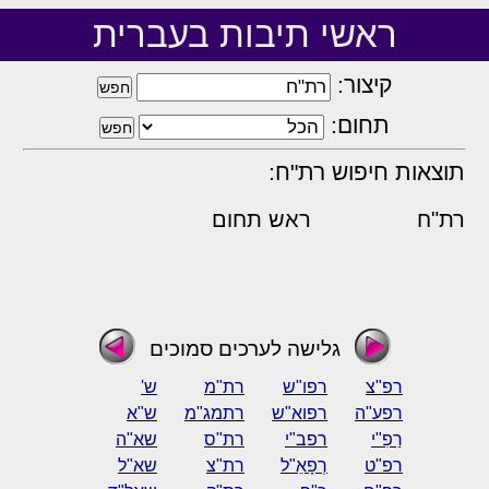
ראשי תיבות בעברית
קיצור:
תחום:
תוצאות חיפוש רת"ח:
רת"ח
ראש תחום
גלישה לערכים סמוכים
רפ"צ
רפו"ש
רת"מ
ש'
רפע"ה
רפוא"ש
רתמג"מ
ש"א
רַפִ"י
רפב"י
רת"ס
שא"ה
רפ"ט
רְפָאֵ"ל
רת"צ
שא"ל