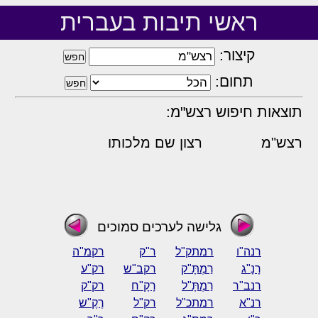
ראשי תיבות בעברית
קיצור:
תחום:
תוצאות חיפוש רצש"מ:
רצש"מ
רצון שם מלכותו
גלישה לערכים סמוכים
רנה"ו
רמתק"ל
ר"ק
רקמ"ה
רָנָ"ג
רַמְתָּ"ק
רקב"ש
רק"ע
רנב"ר
רַמְתָּ"ל
רָקָ"ח
רק"ק
רנ"א
רמתכ"ל
רק"ל
רֶקֶ"ש