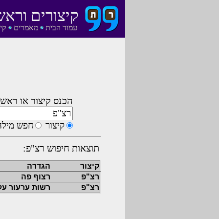
קיצורים וראש
עמוד הבית
מאמרים
קי
הכנס קיצור או ראשי
קיצור
חפש מילה
תוצאות חיפוש רצ"פ:
קיצור
הגדרה
רצ"פ
רצוף פה
רצ"פ
רשות ערעור על