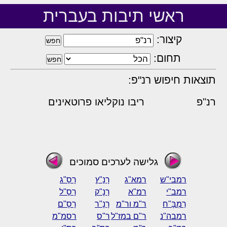
ראשי תיבות בעברית
קיצור:
תחום:
תוצאות חיפוש רנ"פ:
רנ"פ
ריבו נוקליאו פרוטאינים
גלישה לערכים סמוכים
רמבי"ש
רמא"ג
רָנָ"ץ
רָסָ"ג
רמב"י
רמ"א
רָנָ"ק
רָסָ"ל
רַמְבָּ"ח
ר"מ ור"מ
רָנָ"ר
רָסָ"ם
רמבה"נ
ר"ם במז"ל
ר"ס
רסמ"מ