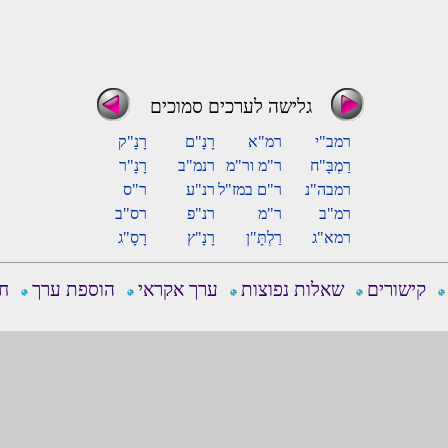
גלישה לערכים סמוכים
רמב"י
רמ"א
רָנָ"ם
רָנָ"ק
רַמְבָּ"ח
ר"מ ור"מ
רנמ"ב
רָנָ"ר
רמבה"נ
ר"ם במז"ל
רנ"ע
ר"ס
רמ"ב
ר"מ
רנ"פ
רס"ב
רמא"ג
רַלְתָּ"ן
רָנָ"ץ
רָסָ"ג
קישורים
שאלות נפוצות
ערך אקראי
הוספת ערך
חפ