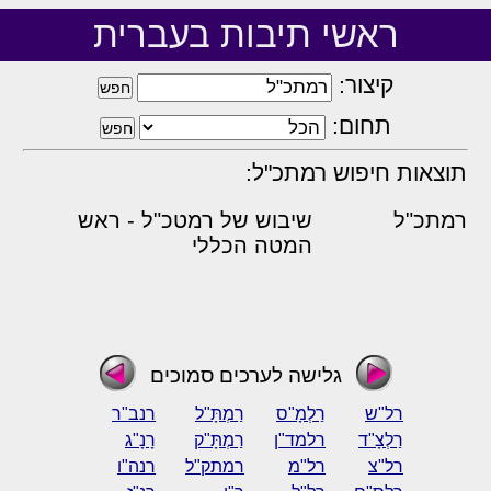
ראשי תיבות בעברית
קיצור:
תחום:
תוצאות חיפוש רמתכ"ל:
רמתכ"ל
שיבוש של רמטכ"ל - ראש
המטה הכללי
גלישה לערכים סמוכים
רל"ש
רַלְמָ"ס
רַמְתָּ"ל
רנב"ר
רַלְצָ"ד
רלמד"ן
רַמְתָּ"ק
רָנָ"ג
רל"צ
רל"מ
רמתק"ל
רנה"ו