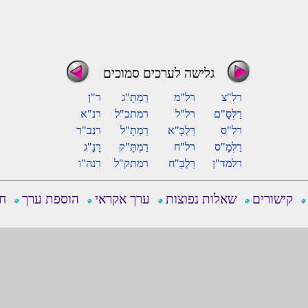
גלישה לערכים סמוכים
רל"צ
רל"מ
רַמְתָּ"ג
ר"ן
רַלְסָ"ם
רל"ל
רמתכ"ל
רנ"א
רל"ס
רַלְכָּ"א
רַמְתָּ"ל
רנב"ר
רַלְמָ"ס
רל"ח
רַמְתָּ"ק
רָנָ"ג
רלמד"ן
רַלְבַּ"ח
רמתק"ל
רנה"ו
קישורים
שאלות נפוצות
ערך אקראי
הוספת ערך
חפ