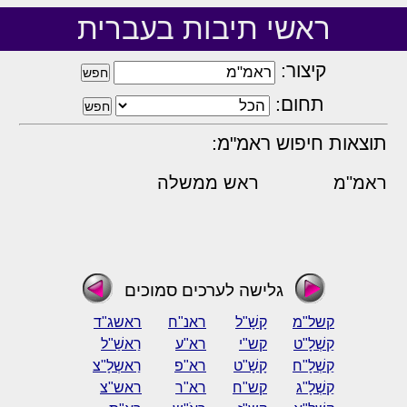
ראשי תיבות בעברית
קיצור:
תחום:
תוצאות חיפוש ראמ"מ:
ראמ"מ
ראש ממשלה
גלישה לערכים סמוכים
קשל"מ
קָשָׁ"ל
ראנ"ח
ראשג"ד
קַשְׁלָ"ט
קש"י
רא"ע
רַאשַׁ"ל
קַשְׁלָ"ח
קָשָׁ"ט
רא"פ
רַאשְלָ"צ
קַשְׁלָ"ג
קש"ח
רא"ר
ראש"צ