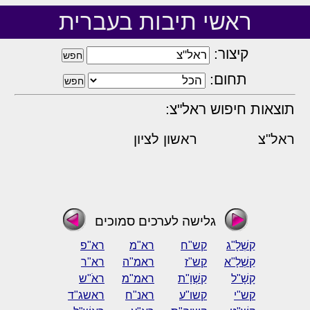
ראשי תיבות בעברית
קיצור:
תחום:
תוצאות חיפוש ראל"צ:
ראל"צ
ראשון לציון
גלישה לערכים סמוכים
קַשְׁלָ"ג
קש"ח
רא"מ
רא"פ
קַשְׁלָ"א
קש"ז
ראמ"ה
רא"ר
קָשָׁ"ל
קַשְׁוָ"ת
ראמ"מ
ראֹ"ש
קש"י
קשו"ע
ראנ"ח
ראשג"ד