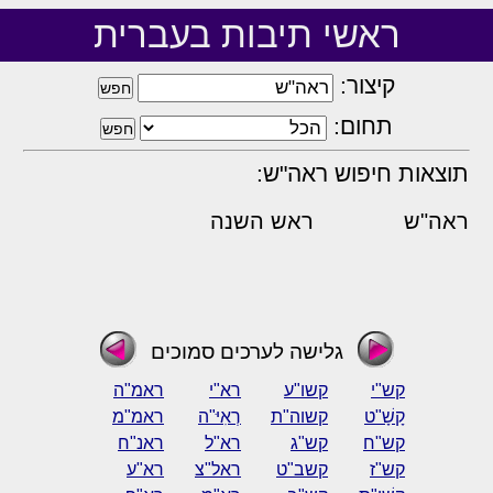
ראשי תיבות בעברית
קיצור:
תחום:
תוצאות חיפוש ראה"ש:
ראה"ש
ראש השנה
גלישה לערכים סמוכים
קש"י
קשו"ע
רא"י
ראמ"ה
קָשָׁ"ט
קשוה"ת
רְאִיּ"ה
ראמ"מ
קש"ח
קש"ג
רא"ל
ראנ"ח
קש"ז
קשב"ט
ראל"צ
רא"ע