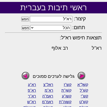
ראשי תיבות בעברית
קיצור:
תחום:
תוצאות חיפוש רא"ל:
רא"ל
רב אלוף
גלישה לערכים סמוכים
קַשְׁלָ"א
קש"ז
ראל"צ
רא"ע
קָשָׁ"ל
קַשְׁוָ"ת
רא"מ
רא"פ
קש"י
קשו"ע
ראמ"ה
רא"ר
קָשָׁ"ט
קשוה"ת
ראמ"מ
ראֹ"ש