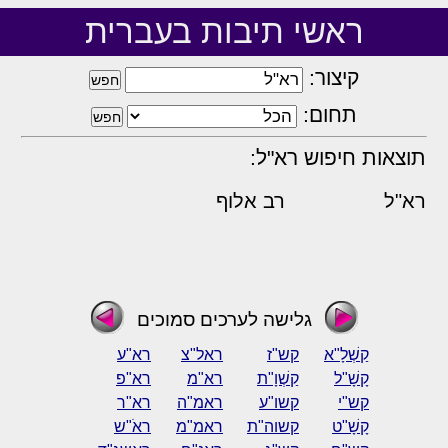
ראשי תיבות בעברית
קיצור:
תחום:
תוצאות חיפוש רא"ל:
רא"ל
רב אלוף
גלישה לערכים סמוכים
קַשְׁלָ"א
קש"ז
ראל"צ
רא"ע
קָשָׁ"ל
קַשְׁוָ"ת
רא"מ
רא"פ
קש"י
קשו"ע
ראמ"ה
רא"ר
קָשָׁ"ט
קשוה"ת
ראמ"מ
ראֹ"ש