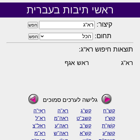
ראשי תיבות בעברית
קיצור:
תחום:
תוצאות חיפוש רא"ג:
רא"ג
ראש אגף
גלישה לערכים סמוכים
קש"ח
קש"ג
רא"ה
רְאִיּ"ה
קש"ז
קשב"ט
ראה"מ
רא"ל
קַשְׁוָ"ת
קש"ב
ראה"ע
ראל"צ
קשו"ע
קָשָׁ"א
ראה"ש
רא"מ