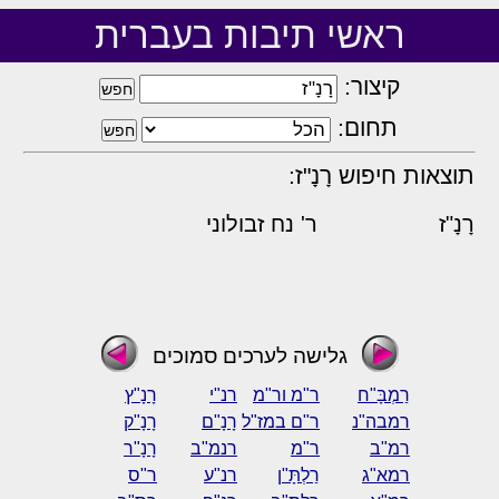
ראשי תיבות בעברית
קיצור:
תחום:
תוצאות חיפוש רָנָ"ז:
רָנָ"ז
ר' נח זבולוני
גלישה לערכים סמוכים
רַמְבָּ"ח
ר"מ ור"מ
רנ"י
רָנָ"ץ
רמבה"נ
ר"ם במז"ל
רָנָ"ם
רָנָ"ק
רמ"ב
ר"מ
רנמ"ב
רָנָ"ר
רמא"ג
רַלְתָּ"ן
רנ"ע
ר"ס