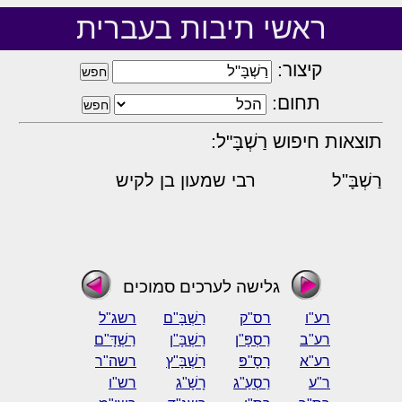
ראשי תיבות בעברית
קיצור:
תחום:
תוצאות חיפוש רַשְׁבָּ"ל:
רַשְׁבָּ"ל
רבי שמעון בן לקיש
גלישה לערכים סמוכים
רע"ו
רס"ק
רַשְׁבָּ"ם
רשג"ל
רע"ב
רַסְפָּ"ן
רַשְׁבָּ"ן
רַשְׁדָּ"ם
רע"א
רָסָ"פּ
רַשְׁבָּ"ץ
רשה"ר
ר"ע
רַסְעַ"ג
רָשָׁ"ג
רש"ו