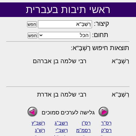
ראשי תיבות בעברית
קיצור:
תחום:
תוצאות חיפוש רַשְׁבָּ"א:
רַשְׁבָּ"א
רבי שלמה בן אברהם
רַשְׁבָּ"א
רבי שלמה בן אדרת
גלישה לערכים סמוכים
רָסָ"ר
רָסָ"ן
רשב"ג
רַשְׁבָּ"ץ
רס"ק
רסמ"מ
רַשְבִּ"י
רָשָׁ"ג