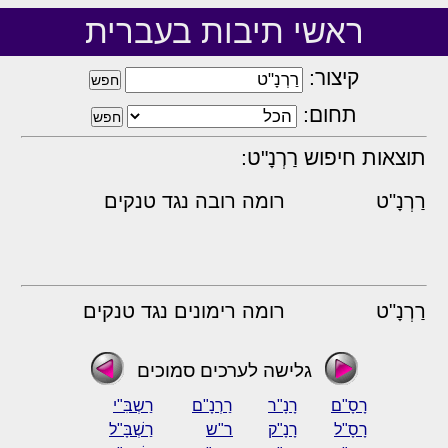
ראשי תיבות בעברית
קיצור:
תחום:
תוצאות חיפוש רַרְנָ"ט:
רַרְנָ"ט
רומה רובה נגד טנקים
רַרְנָ"ט
רומה רימונים נגד טנקים
גלישה לערכים סמוכים
רָסָ"ם
רָנָ"ר
רַרְנָ"ם
רַשְבִּ"י
רָסָ"ל
רָנָ"ק
ר"ש
רַשְׁבָּ"ל