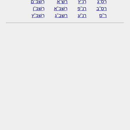
רָסָ"ג
רָנָ"ץ
רש"א
רַשְׁבָּ"ם
רס"ב
רנ"פ
רַשְׁבָּ"א
רַשְׁבָּ"ן
ר"ס
רנ"ע
רשב"ג
רַשְׁבָּ"ץ