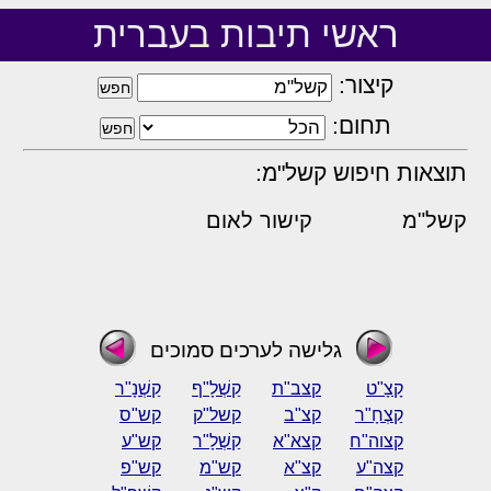
ראשי תיבות בעברית
קיצור:
תחום:
תוצאות חיפוש קשל"מ:
קשל"מ
קישור לאום
גלישה לערכים סמוכים
קָצָ"ט
קצב"ת
קַשְׁלָ"ף
קַשְׁנָ"ר
קַצְחָ"ר
קצ"ב
קשל"ק
קש"ס
קצוה"ח
קצא"א
קַשְׁלָ"ר
קש"ע
קצה"ע
קצ"א
קש"מ
קש"פ