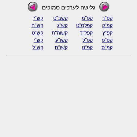
גלישה לערכים סמוכים
קפ"ר
קפ"מ
קשב"ט
קש"ז
קפ"ק
קַפּלָסְ"ט
קש"ג
קש"ח
קַפָּ"ץ
קפל"ד
קשוה"ת
קָשָׁ"ט
קפ"פ
קפ"ל
קשו"ע
קש"י
קָפָּ"ס
קפ"ט
קַשְׁוָ"ת
קָשָׁ"ל