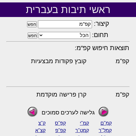
ראשי תיבות בעברית
קיצור:
תחום:
תוצאות חיפוש קפ"מ:
קפ"מ
קובץ פקודות מבצעיות
קפ"מ
קרן פרישה מוקדמת
גלישה לערכים סמוכים
קָמָ"ם
קמ"י
קָפָּ"ס
ק"צ
קַמְלָ"ר
קַמְטָ"ר
קפ"פ
קצ"א