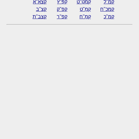
קמ"ל
קַמְטָ"ט
קַפָּ"ץ
קצא"א
קמכ"ח
קָמָ"ט
קפ"ק
קצ"ב
קמ"כ
קָמָ"ח
קפ"ר
קצב"ת