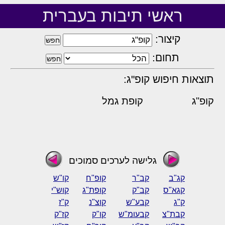
ראשי תיבות בעברית
קיצור:
תחום:
תוצאות חיפוש קופ"ג:
קופ"ג
קופת גמל
גלישה לערכים סמוכים
קג"ב
קב"ר
קופ"ח
קו"ש
קגא"ס
קב"ק
קופת"ג
קוש"י
ק"ג
קבע"ש
קוצ"נ
ק"ז
קבת"צ
קבעומ"ש
קו"ק
קז"ק