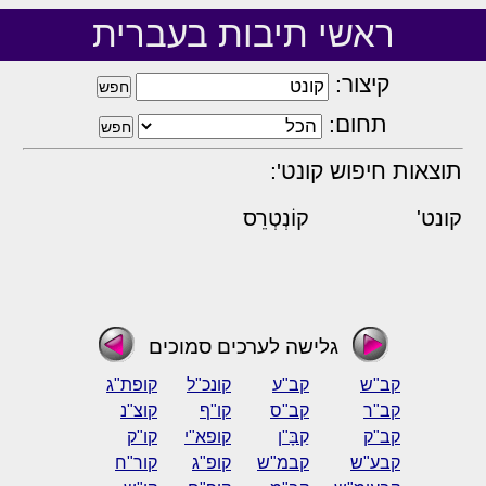
ראשי תיבות בעברית
קיצור:
תחום:
תוצאות חיפוש קונט':
קונט'
קוֹנְטְרֵס
גלישה לערכים סמוכים
קב"ש
קב"ע
קונכ"ל
קופת"ג
קב"ר
קב"ס
קו"ף
קוצ"נ
קב"ק
קַבָּ"ן
קופא"י
קו"ק
קבע"ש
קבמ"ש
קופ"ג
קור"ח