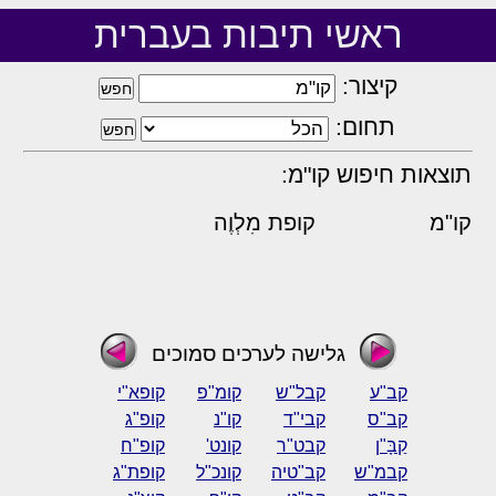
ראשי תיבות בעברית
קיצור:
תחום:
תוצאות חיפוש קו"מ:
קו"מ
קופת מִלְוֶה
גלישה לערכים סמוכים
קב"ע
קבל"ש
קומ"פ
קופא"י
קב"ס
קבי"ד
קו"נ
קופ"ג
קַבָּ"ן
קבט"ר
קונט'
קופ"ח
קבמ"ש
קב"טיה
קונכ"ל
קופת"ג