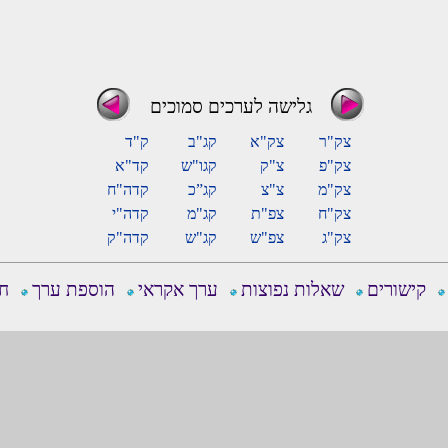
גלישה לערכים סמוכים
צק"ר
צק"א
קג"ב
ק"ד
צק"פ
צ"ק
קגו"ש
קד"א
צק"מ
צ"צ
קג”כ
קדה"ח
צק"ח
צפ"ת
קג"מ
קדה"י
צק"ג
צפ"ש
קג"ש
קדה"ק
קישורים
שאלות נפוצות
ערך אקראי
הוספת ערך
חפ