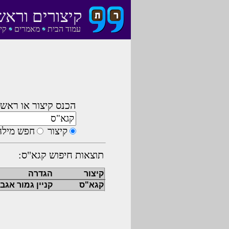
קיצורים וראש
עמוד הבית
מאמרים
קי
הכנס קיצור או ראשי
קיצור
חפש מילה
תוצאות חיפוש קגא"ס:
קיצור
הגדרה
קגא"ס
קניין גמור אגב