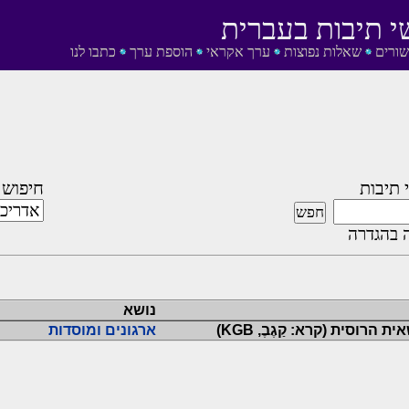
י תיבות בעברית
שורים
שאלות נפוצות
ערך אקראי
הוספת ערך
כתבו לנו
 תיבות
חיפוש 
 בהגדרה
נושא
רוסית (קרא: קַגֶבֶ, KGB)
ארגונים ומוסדות