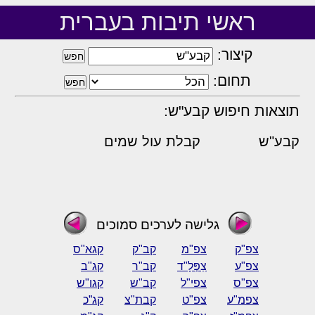
ראשי תיבות בעברית
קיצור:
תחום:
תוצאות חיפוש קבע"ש:
קבע"ש
קבלת עול שמים
גלישה לערכים סמוכים
צפ"ק
צפ"מ
קב"ק
קגא"ס
צפ"ע
צַפְּלָ"ד
קב"ר
קג"ב
צפ"ס
צפי"ל
קב"ש
קגו"ש
צפמ"ע
צפ"ט
קבת"צ
קג”כ