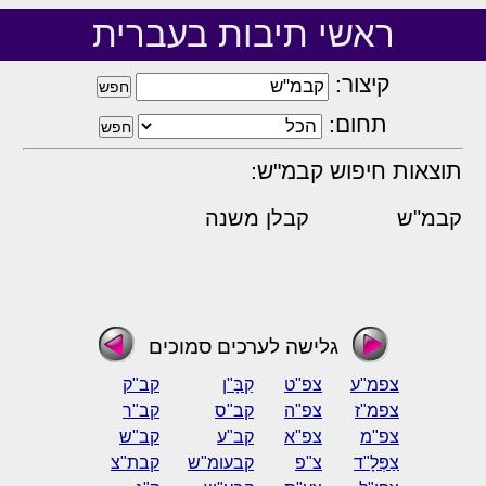
ראשי תיבות בעברית
קיצור:
תחום:
תוצאות חיפוש קבמ"ש:
קבמ"ש
קבלן משנה
גלישה לערכים סמוכים
צפמ"ע
צפ"ט
קַבָּ"ן
קב"ק
צפמ"ז
צפ"ה
קב"ס
קב"ר
צפ"מ
צפ"א
קב"ע
קב"ש
צַפְּלָ"ד
צ"פ
קבעומ"ש
קבת"צ