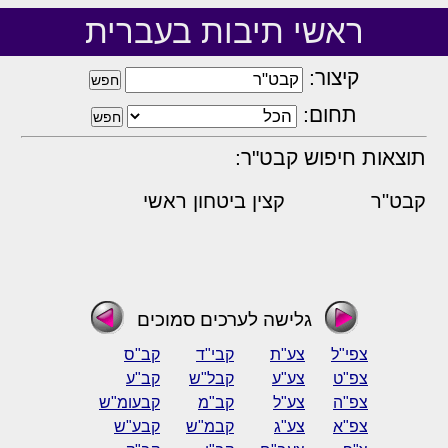
ראשי תיבות בעברית
קיצור:
תחום:
תוצאות חיפוש קבט"ר:
קבט"ר
קצין ביטחון ראשי
גלישה לערכים סמוכים
צפי"ל
צע"ת
קבי"ד
קב"ס
צפ"ט
צע"ע
קבל"ש
קב"ע
צפ"ה
צע"ל
קב"מ
קבעומ"ש
צפ"א
צע"ג
קבמ"ש
קבע"ש