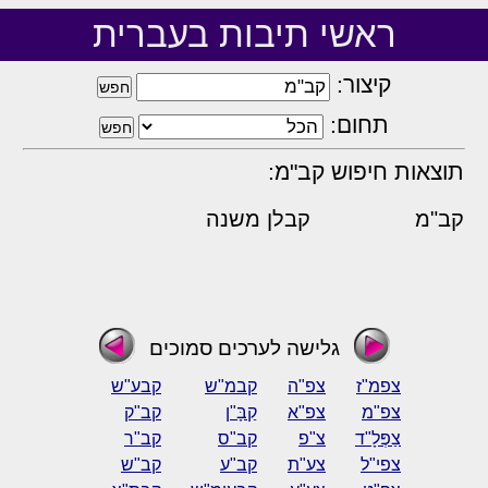
ראשי תיבות בעברית
קיצור:
תחום:
תוצאות חיפוש קב"מ:
קב"מ
קבלן משנה
גלישה לערכים סמוכים
צפמ"ז
צפ"ה
קבמ"ש
קבע"ש
צפ"מ
צפ"א
קַבָּ"ן
קב"ק
צַפְּלָ"ד
צ"פ
קב"ס
קב"ר
צפי"ל
צע"ת
קב"ע
קב"ש