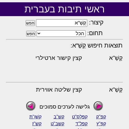
ראשי תיבות בעברית
קיצור:
תחום:
תוצאות חיפוש קָשָׁ"א:
קָשָׁ"א
קצין קישור ארטילרי
קָשָׁ"א
קצין שליטה אווירית
גלישה לערכים סמוכים
קפ"ק
קַפּלָסְ"ט
קש"ב
קַשְׁוָ"ת
קַפָּ"ץ
קפל"ד
קשב"ט
קש"ז