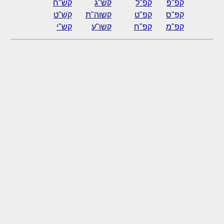
קפ"פ
קפ"ל
קש"ג
קש"ח
קָפָּ"ס
קפ"ט
קשוה"ת
קָשָׁ"ט
קפ"מ
קפ"ח
קשו"ע
קש"י