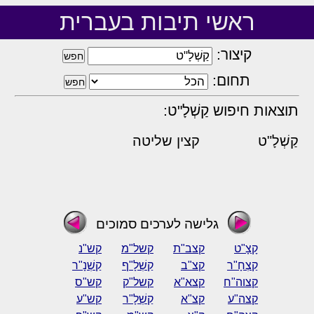
ראשי תיבות בעברית
קיצור:
תחום:
תוצאות חיפוש קַשְׁלָ"ט:
קַשְׁלָ"ט
קצין שליטה
גלישה לערכים סמוכים
קָצָ"ט
קצב"ת
קשל"מ
קש"נ
קַצְחָ"ר
קצ"ב
קַשְׁלָ"ף
קַשְׁנָ"ר
קצוה"ח
קצא"א
קשל"ק
קש"ס
קצה"ע
קצ"א
קַשְׁלָ"ר
קש"ע