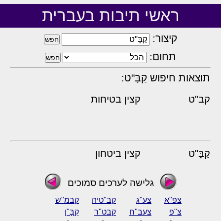
ראשי תיבות בעברית
קיצור:
תחום:
תוצאות חיפוש קַבָּ"ט:
קב"ט
קצין בטיחות
קַבָּ"ט
קצין ביטחון
גלישה לערכים סמוכים
צפ"א
צע"ג
קב"טיה
קבמ"ש
צ"פ
צעב"ח
קבט"ר
קַבָּ"ן