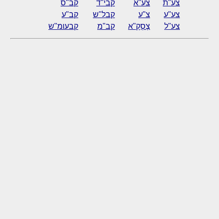
צע"ת
צע"א
קבי"ד
קב"ס
צע"ע
צ"ע
קבל"ש
קב"ע
צע"ל
צֶסְקָ"א
קב"מ
קבעומ"ש