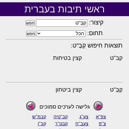
ראשי תיבות בעברית
קיצור:
תחום:
תוצאות חיפוש קַבָּ"ט:
קב"ט
קצין בטיחות
קַבָּ"ט
קצין ביטחון
גלישה לערכים סמוכים
צפ"א
צע"ג
קב"טיה
קבמ"ש
צ"פ
צעב"ח
קבט"ר
קַבָּ"ן