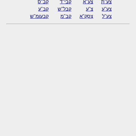
צע"ת
צע"א
קבי"ד
קב"ס
צע"ע
צ"ע
קבל"ש
קב"ע
צע"ל
צֶסְקָ"א
קב"מ
קבעומ"ש