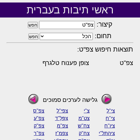
ראשי תיבות בעברית
קיצור:
תחום:
תוצאות חיפוש צפ"ט:
צפ"ט
צופן פענוח טלגרף
גלישה לערכים סמוכים
צי"ל
צ"י
צפי"ל
צפ"ס
צי"ח
צט"מ
צַפְּלָ"ד
צפ"ע
ציו"ח
צח"ש
צפ"מ
צפ"ק
ציהתל"י
צח"ק
צפמ"ז
צפ"ר