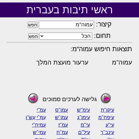
ראשי תיבות בעברית
קיצור:
תחום:
תוצאות חיפוש עמוה"מ:
עמוה"מ
ערעור מועצת המלך
גלישה לערכים סמוכים
עיקו"ת
עימ"ש
עמו"ס
עמ"י
עיפח"מ
עימו"ג
עמו"ש
עַמִּ"י עֲשׂ"וּ
עי"ע
עי"מ
עמ"ז
עמיח"י
עינב"ר
עיל"ם
עמ"ח
עמי"ש