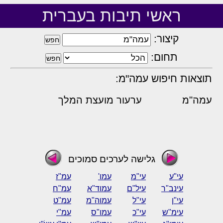
ראשי תיבות בעברית
קיצור:
תחום:
תוצאות חיפוש עמה"מ:
עמה"מ
ערעור מועצת המלך
גלישה לערכים סמוכים
עי"ע
עי"מ
עמו'
עמ"ז
עינב"ר
עיל"ם
עמוד"א
עמ"ח
עי"ן
עי"ל
עמוה"מ
עמ"ט
עימ"ש
עי"כ
עמו"ס
עמ"י