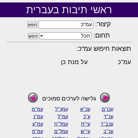
ראשי תיבות בעברית
קיצור:
תחום:
תוצאות חיפוש עמ"כ:
עמ"כ
על מנת כן
גלישה לערכים סמוכים
עַכּוּ"ם
עכ"א
עַמְכָּ"ל
עמ"מ
עכ"ד
ע"כ
עמ"ל
עמ"נ
עכב"ר
עי"ת
עמל"ח
עמ"ע
עכ"ב
עי"ש
עמל"ם
עמ"פ