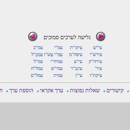
גלישה לערכים סמוכים
עי"ש
עיקו"ת
עמ"י
עמ"כ
עירש"י
עיפח"מ
עַמִּ"י עֲשׂ"וּ
עַמְכָּ"ל
עירה"ק
עי"ע
עמיח"י
עמ"ל
עיר'
עינב"ר
עמי"ש
עמל"ח
עיקת"ו
עי"ן
עמית
עמל"ם
קישורים
שאלות נפוצות
ערך אקראי
הוספת ערך
חפ