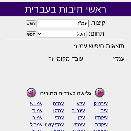
ראשי תיבות בעברית
קיצור:
תחום:
תוצאות חיפוש עמ"ז:
עמ"ז
עובד מקומי זר
גלישה לערכים סמוכים
עירה"ק
עי"ע
עמ"ח
עמי"ש
עיר'
עינב"ר
עמ"ט
עמית
עיקת"ו
עי"ן
עמ"י
עמ"כ
עיקו"ת
עימ"ש
עַמִּ"י עֲשׂ"וּ
עַמְכָּ"ל