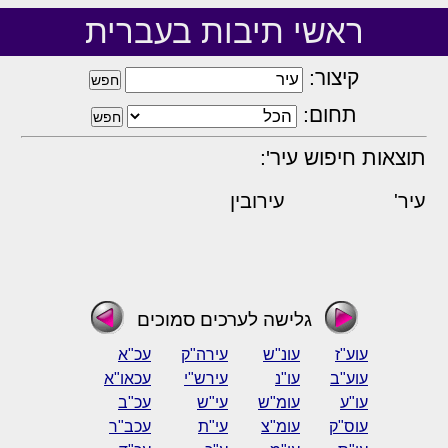
ראשי תיבות בעברית
קיצור:
תחום:
תוצאות חיפוש עיר':
עיר'
עירובין
גלישה לערכים סמוכים
עוע"ז
עונ"ש
עירה"ק
עכ"א
עוע"ב
עו"נ
עירש"י
עכאו"א
עו"ע
עומ"ש
עי"ש
עכ"ב
עוס"ק
עומ"צ
עי"ת
עכב"ר