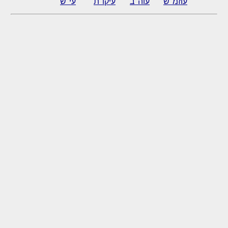
עוזמ"ש
עוה"ב
עיקו"ת
עי"ש