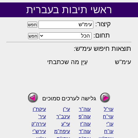
ראשי תיבות בעברית
קיצור:
תחום:
תוצאות חיפוש עימ"ש:
עימ"ש
עַיֵּן מה שכתבתי
גלישה לערכים סמוכים
עוי"ל
עוה"ר
עי"ן
עיקת"ו
עוי"ח
עוה"פ
עינב"ר
עיר'
עו"י
עוה"ז
עי"ע
עירה"ק
עו"ח
עוה"ד
עיפח"מ
עירש"י