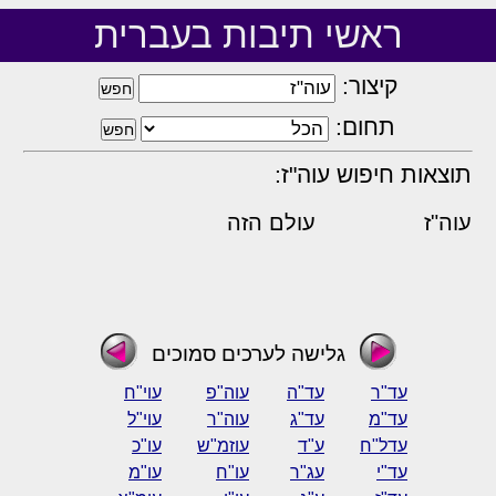
ראשי תיבות בעברית
קיצור:
תחום:
תוצאות חיפוש עוה"ז:
עוה"ז
עולם הזה
גלישה לערכים סמוכים
עד"ר
עד"ה
עוה"פ
עוי"ח
עד"מ
עד"ג
עוה"ר
עוי"ל
עדל"ח
ע"ד
עוזמ"ש
עו"כ
עד"י
עג"ר
עו"ח
עו"מ