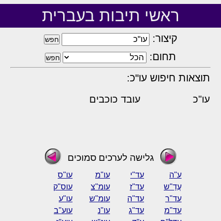
ראשי תיבות בעברית
קיצור:
תחום:
תוצאות חיפוש עו"כ:
עו"כ
עובד כוכבים
גלישה לערכים סמוכים
ע"ה
עד"י
עו"מ
עו"ס
עֲדַ"ש
עד"ז
עומ"צ
עוס"ק
עד"ר
עד"ה
עומ"ש
עו"ע
עד"מ
עד"ג
עו"נ
עוע"ב