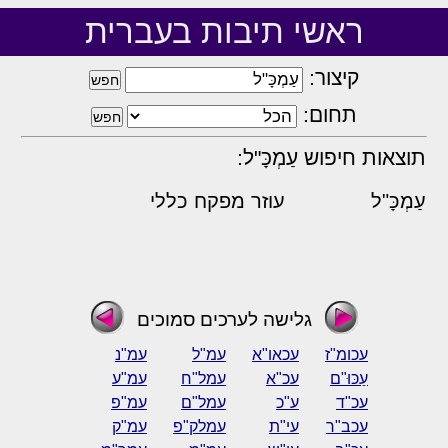
ראשי תיבות בעברית
קיצור:
תחום:
תוצאות חיפוש עַמְכָּ"ל:
עַמְכָּ"ל
עוזר מפקח כללי
גלישה לערכים סמוכים
עכומ"ז
עכאו"א
עמ"ל
עמ"נ
עַכּוּ"ם
עכ"א
עמל"ח
עמ"ע
עכ"ד
ע"כ
עמל"ם
עמ"פ
עכב"ר
עי"ת
עמלק"פ
עמ"ק